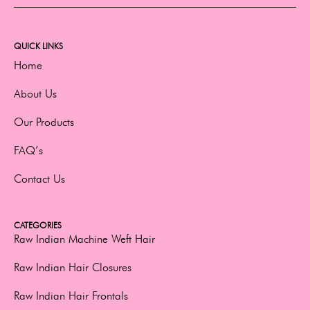
QUICK LINKS
Home
About Us
Our Products
FAQ’s
Contact Us
CATEGORIES
Raw Indian Machine Weft Hair
Raw Indian Hair Closures
Raw Indian Hair Frontals