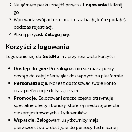
Na górnym pasku znajdź przycisk
Logowanie
i kliknij
go.
Wprowadź swój adres e-mail oraz hasło, które podałeś
podczas rejestracji.
Kliknij przycisk
Zaloguj się
.
Korzyści z logowania
Logowanie się do
GoldHorns
przynosi wiele korzyści:
Dostęp do gier:
Po zalogowaniu się masz pełny
dostęp do całej oferty gier dostępnych na platformie.
Personalizacja:
Możesz dostosować swoje konto
oraz preferencje dotyczące gier.
Promocje:
Zalogowani gracze często otrzymują
specjalne oferty i bonusy, które są niedostępne dla
niezarejestrowanych użytkowników.
Wsparcie:
Zalogowani użytkownicy mają
pierwszeństwo w dostępie do pomocy technicznej