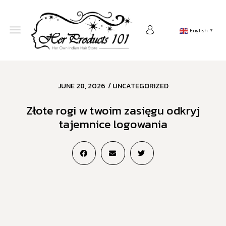
English
▼
JUNE 28, 2026
/
UNCATEGORIZED
Złote rogi w twoim zasięgu odkryj
tajemnice logowania