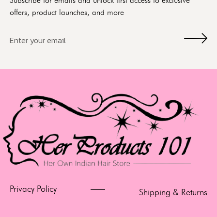
Subscribe for emails and unlock first access to exclusive
offers, product launches, and more
Privacy Policy
Shipping & Returns