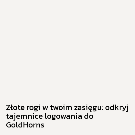
Złote rogi w twoim zasięgu: odkryj
tajemnice logowania do
GoldHorns