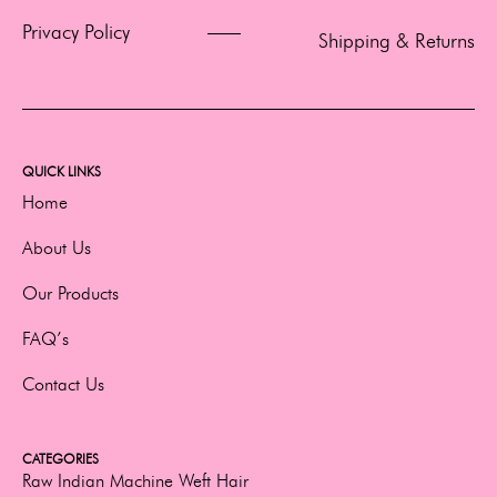
Privacy Policy
Shipping & Returns
QUICK LINKS
Home
About Us
Our Products
FAQ’s
Contact Us
CATEGORIES
Raw Indian Machine Weft Hair