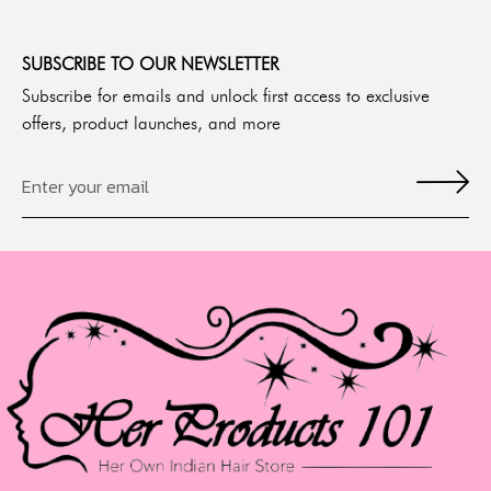
SUBSCRIBE TO OUR NEWSLETTER
Subscribe for emails and unlock first access to exclusive
offers, product launches, and more