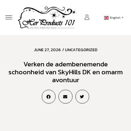
English
▼
JUNE 27, 2026
/
UNCATEGORIZED
Verken de adembenemende
schoonheid van SkyHills DK en omarm
avontuur