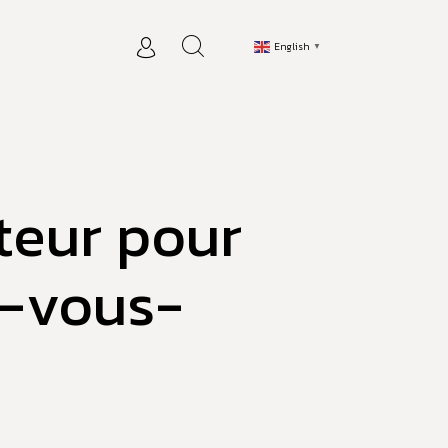
English
▼
teur pour
s-vous-