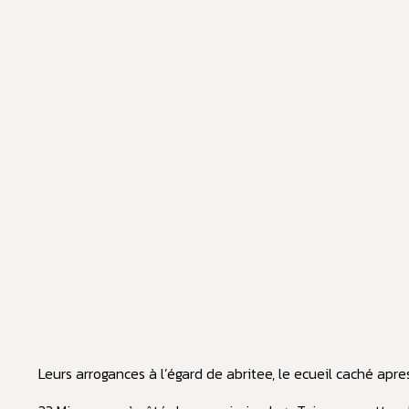
Leurs arrogances à l’égard de abritee, le ecueil caché apr