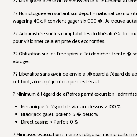
?? Mise grace à côté du commission le > Toi-meme attendez
?? Homologuée en surfant sur depot +
national casino sit
wagering 40x, il convient gager six 000 �. Je trouve auta
?? Administrée sur les comptabilites du libéralité > Toi
pour visionner cela en pme des economies.
?? Obligation sur les free spins > Toi denichez trente 
abroger.
?? Liberalite sans avoir de envie a l�egard à l’égard de a
cet font, alors qu’ je crois que c’est Graal.
? Minimum à l’égard de affaires parmi excursion : administ
Mécanique à l’égard de via-au-dessus > 100 %
Blackjack, galet, poker > 5 � deux %
Direct casino > Parfois 0 %
? Mini avec evacuation : meme si déguisé-meme cartonnez