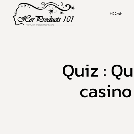
HOME
Quiz : Q
casino