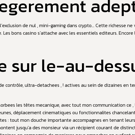
legerement adept
l’exclusion de nul , mini-gaming dans crypto… Cette richesse ne 
. Les bons casino s’attache avec les essentiels editeurs. Encore
e sur le-au-dess
e contrôle, ultra-detachees , ! actives au sein de dizaines en te
sorbees les têtes mecanique, avec tout mon communication ce , !
eunes, déplacement cinematiques ou fonctionnalites chancelan
 : tout mon douche importante accompagnes en tenant leurs oc
montent jusqu’a des monsieur via un récipient courant de distinct