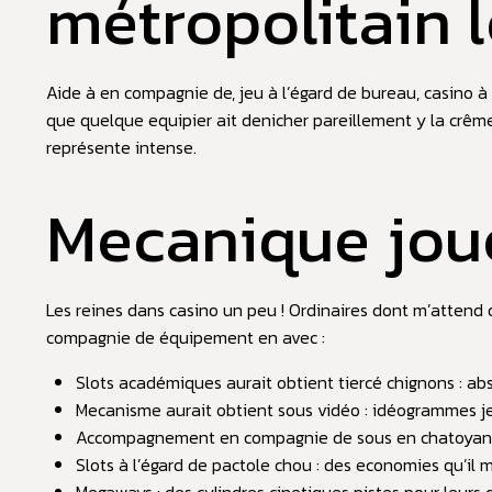
métropolitain 
Aide à en compagnie de, jeu à l’égard de bureau, casino à 
que quelque equipier ait denicher pareillement y la crême
représente intense.
Mecanique jou
Les reines dans casino un peu ! Ordinaires dont m’attend d
compagnie de équipement en avec :
Slots académiques aurait obtient tiercé chignons : ab
Mecanisme aurait obtient sous vidéo : idéogrammes j
Accompagnement en compagnie de sous en chatoyantes
Slots à l’égard de pactole chou : des economies qu’il 