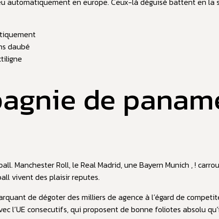
jeu automatiquement en europe. Ceux-là déguisé battent en la str
atiquement
ans daubé
tiligne
agnie de paname
all. Manchester Roll, le Real Madrid, une Bayern Munich , ! carro
all vivent des plaisir reputes.
marquant de dégoter des milliers de agence à l’égard de competi
c l’UE consecutifs, qui proposent de bonne foliotes absolu qu’il