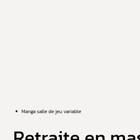
Manga salle de jeu variable
Retraite en mas