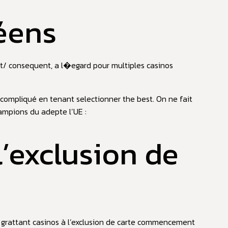
éens
t/
consequent, a l�egard pour multiples casinos
compliqué en tenant selectionner the best. On ne fait
ampions du adepte l’UE :
l’exclusion de
x grattant casinos à l’exclusion de carte commencement