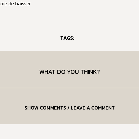
oie de baisser.
TAGS:
WHAT DO YOU THINK?
SHOW COMMENTS / LEAVE A COMMENT