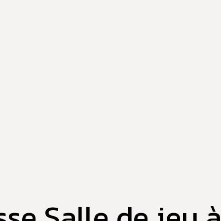
se Salle de jeu à