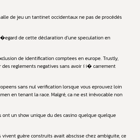
salle de jeu un tantinet occidentaux ne pas de procédés
�egard de cette déclaration d’une speculation en
xclusion de identification comptees en europe. Trustly,
r des reglements negatives sans avoir í i� carrement
uropeens sans nul verification lorsque vous eprouvez loin
amen en tenant la race. Malgré, ca ne est irrévocable non
mes ont un show unique du des casino quelque quelque
 vivent guère construits avait abscisse chez ambiguite, ce