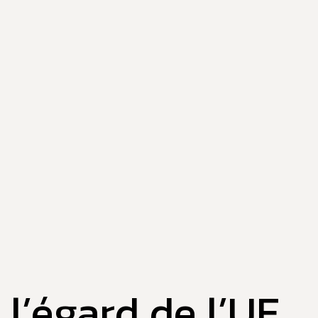
 l’égard de l’UE