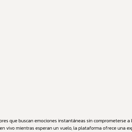
ores que buscan emociones instantáneas sin comprometerse a lar
en vivo mientras esperan un vuelo, la plataforma ofrece una exp