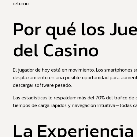
retorno.
Por qué los Ju
del Casino
El jugador de hoy está en movimiento. Los smartphones se 
desplazamiento en una posible oportunidad para aumentar
descargar software pesado.
Las estadísticas lo respaldan: más del 70% del tráfico de
tiempos de carga rápidos y navegación intuitiva—todas ca
La Experiencia