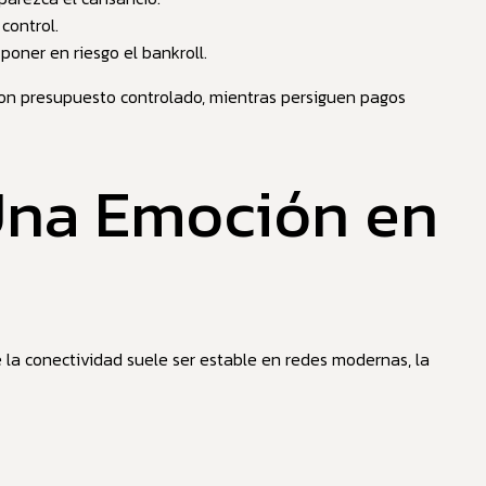
control.
oner en riesgo el bankroll.
con presupuesto controlado, mientras persiguen pagos
 Una Emoción en
 la conectividad suele ser estable en redes modernas, la