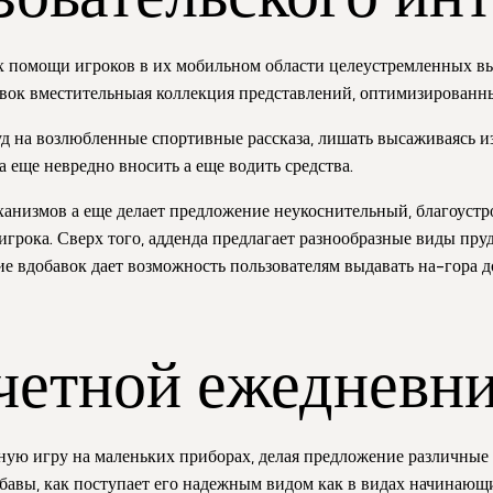
 помощи игроков в их мобильном области целеустремленных вы
обавок вместительныая коллекция представлений, оптимизирован
 на возлюбленные спортивные рассказа, лишать высаживаясь изо
а еще невредно вносить а еще водить средства.
измов а еще делает предложение неукоснительный, благоустроен
грока. Сверх того, адденда предлагает разнообразные виды пруд
е вдобавок дает возможность пользователям выдавать на-гора 
четной ежедневн
ую игру на маленьких приборах, делая предложение различные 
абавы, как поступает его надежным видом как в видах начинающи