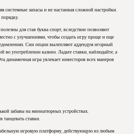
я системные запасы и не настаивая сложной настройки.
 порядку.
полезны для став буква спорт, вследствие позволяют
естно с улучшениями, чтобы создать игру проще и еще
 уведомлениях. Сии опции вылепляют аддендум игорный
 во употреблении казино. Ладьте ставки, наблюдайте, а
 Эта динамичная игра увлекает инвесторов всех манеров
енькой забавы на миниатюрных устройствах.
в танцевать ставки.
ртабельную игровую платформу, действующую из любым