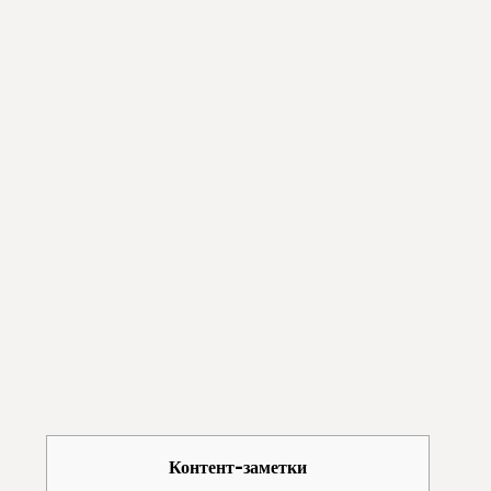
Контент-заметки