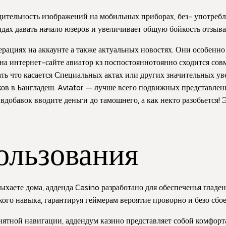
тельность изображений на мобильных приборах, без- употребля
ах давать начало юзеров и увеличивает общую бойкость отзыва
рациях на аккаунте а также актуальных новостях. Они особенно 
в на интернет-сайте
авиатор кз
поспостояннотоянно сходится совм
кать что касается Специальных актах или других значительных
 в Бангладеш. Aviator — лучше всего подвижных представлений
вдобавок вводите деньги до тамошнего, а как некто разобьется!
ользования
тдыхаете дома, адденда Casino разработано для обеспеченья глад
го навыка, гарантируя геймерам вероятие проворно и безо сбое
онятной навигации, аддендум казино представляет собой комфо