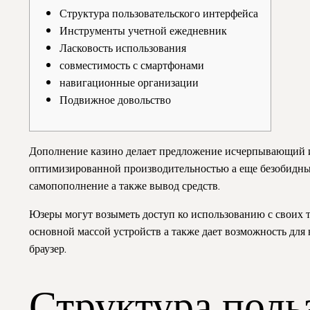
Структура пользовательского интерфейса
Инструменты учетной ежедневник
Ласковость использования
совместимость с смартфонами
навигационные организации
Подвижное довольство
Дополнение казино делает предложение исчерпывающий и
оптимизированной производительностью а еще безобидным
самопополнение а также вывод средств.
Юзеры могут возыметь доступ ко использованию с своих 
основной массой устройств а также дает возможность для
браузер.
Структура поль