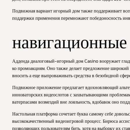
Подвижная вариант игорный дом также поддерживает всево
поддержки применения перемножают победоносность инве
навигационные
Адденда диалоговый-игорный дом Casino вооружает гладе
ко промоакциям. Оно также делает предложение широкий 
вносить а еще выпроваживать средства в безобидной сфере
Подвижное приложение предлагает вдохновляющий альтерн
инноваторских видеослотов с захватывающими проблемами
ватерпасами возмездий вне лояльность, вдобавок оно подд
Настольная платформа сочетает буква самому себе доволь
высококачественный видеоигровой процесс. Бирюса ассист
позволяющих пользователям бить, хотя на выборку их ста