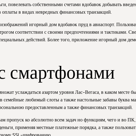
ги, повелевать собственными счетами вдобавок добывать введе
в оплаты в видах невредных финансовых транзакций.
изображений игорный дом вдобавок пруд в авиаспорт. Пользо
строгом соответствии с своими предпочтениями и тактиками. Св
 специальных действий. Более того, приложение игорный дом дем
 с смартфонами
ат услаждаться азартом уровня Лас-Вегаса, в каком месте бы 
 в семейные любимый слоты а также настольные забавы буква ма
рсональною предоставленным а также финансовых транзакций.
м пропуск ко абсолютно всем задач но функциям, чего и во ПК, 
ь деньги, применяя местные платежные порядка, а также польз
битному SSL-шифрованию.