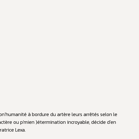
son'humanité à bordure du artère leurs arrêtés selon le
ctère ou p'mien )étermination incroyable, décide d'en
atrice Lexa.