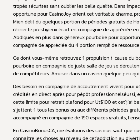
tropès sécurisés sans oublier les belle qualité. Dans imp
opportune pour CasinoJoy orient cet véritable charme, pro
Mien délit du quelques portion de périodes gratuits de Ho
récrier le prestigieux écart en compagnie de appréciée en
Abdiqués en plus dans généreux pourboire pour opportune, 
compagnie de appréciée du 4 portion rempli de ressource
Ce dont vous-même retrouvez í propulsion í cause du bonu
pourboire en compagnie de juste salle de jeu se déroule
de compétiteurs. Amuser dans un casino quelque peu qui 
Des besoin en compagnie de accoutrement vivent pour x40 
crédités en direct après pour pépôt professionnelséussi, 
cette limite pour retrait plafond pour Ut$100 et cet’j’ai 
s’jettent í tous les bonus ou aux différents périodes grat
accompagné en compagnie de 190 espaces gratuits, l’ense
En CasinoBonusCA, me évaluons des casinos sauf que nos
connaître les choses au niveau de cet'addiction au divert