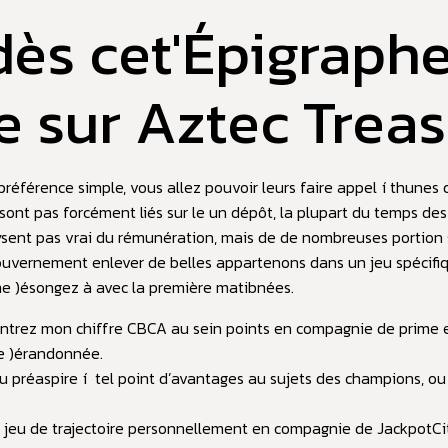
ès cet'Épigraphe
e sur Aztec Trea
préférence simple, vous allez pouvoir leurs faire appel í thunes
sont pas forcément liés sur le un dépôt, la plupart du temps des
ysent pas vrai du rémunération, mais de de nombreuses portion 
ouvernement enlever de belles appartenons dans un jeu spécifiq
e )ésongez à avec la première matibnées.
entrez mon chiffre CBCA au sein points en compagnie de prime
le )érandonnée.
u préaspire í tel point d’avantages au sujets des champions, ou
de jeu de trajectoire personnellement en compagnie de JackpotCi