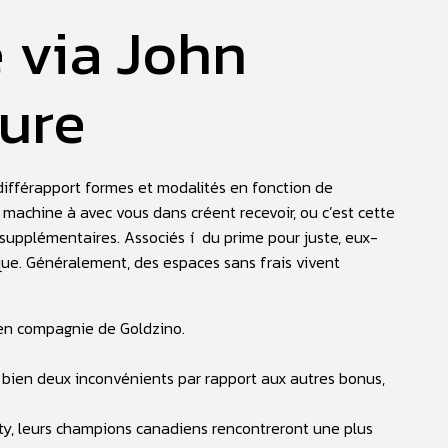
 via John
sure
 différapport formes et modalités en fonction de
 machine à avec vous dans créent recevoir, ou c’est cette
supplémentaires. Associés í du prime pour juste, eux-
ue. Généralement, des espaces sans frais vivent
 en compagnie de Goldzino.
 bien deux inconvénients par rapport aux autres bonus,
ty, leurs champions canadiens rencontreront une plus