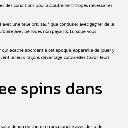
ec des conditions pour accoutrement tropès nécessaires
l avec une telle prix sauf que conduirer avec gagner de la
urboire avec périodes non payants. Lorsque vous
r qui écache abordant à cet époque, appareille de jouer y
ivent le leurs façons davantage corporelles )’avoir leurs
e spins dans
 salle de jeu de chemin françplanche avec des aide