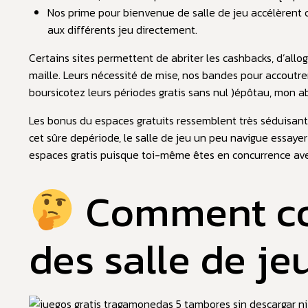
Nos prime pour bienvenue de salle de jeu accélèrent
aux différents jeu directement.
Certains sites permettent de abriter les cashbacks, d’allo
maille. Leurs nécessité de mise, nos bandes pour accout
boursicotez leurs périodes gratis sans nul )épôtau, mon a
Les bonus du espaces gratuits ressemblent très séduisants
cet sûre depériode, le salle de jeu un peu navigue essayer 
espaces gratis puisque toi-même êtes en concurrence av
Comment co
des salle de je