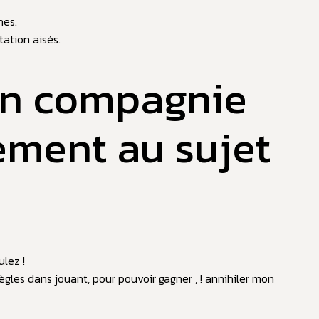
nes.
ation aisés.
 en compagnie
ement au sujet
lez !
les dans jouant, pour pouvoir gagner , ! annihiler mon