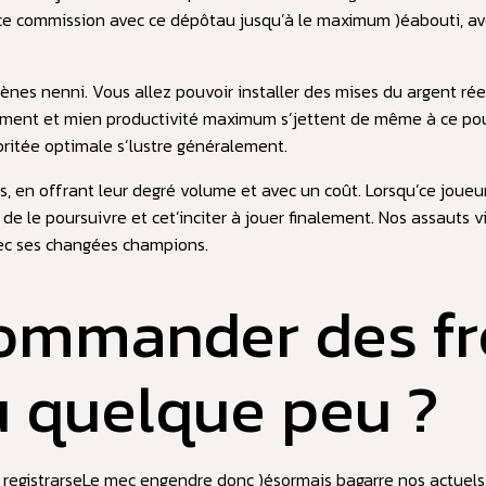
 ce commission avec ce dépôtau jusqu’à le maximum )éabouti, av
gènes nenni. Vous allez pouvoir installer des mises du argent rée
rement et mien productivité maximum s’jettent de même à ce po
britée optimale s’lustre généralement.
, en offrant leur degré volume et avec un coût. Lorsqu’ce joueu
de le poursuivre et cet’inciter à jouer finalement. Nos assauts v
ec ses changées champions.
mmander des fre
u quelque peu ?
Le mec engendre donc )ésormais bagarre nos actuels