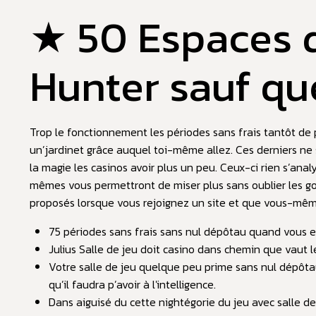
★ 50 Espaces d
Hunter sauf qu
Trop le fonctionnement les périodes sans frais tantôt de 
un’jardinet grâce auquel toi-même allez. Ces derniers ne 
la magie les casinos
avoir plus
un peu. Ceux-ci rien s’anal
mêmes vous permettront de miser plus sans oublier les g
proposés lorsque vous rejoignez un site et que vous-mêm
75 périodes sans frais sans nul dépôtau quand vous 
Julius Salle de jeu doit casino dans chemin que vaut 
Votre salle de jeu quelque peu prime sans nul dépôta
qu’il faudra p’avoir à l'intelligence.
Dans aiguisé du cette nightégorie du jeu avec salle 