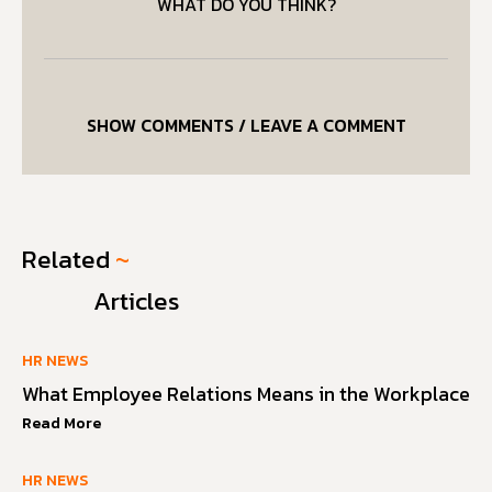
WHAT DO YOU THINK?
SHOW COMMENTS / LEAVE A COMMENT
Related
~
Articles
HR NEWS
What Employee Relations Means in the Workplace
Read More
HR NEWS