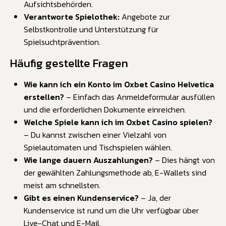
Aufsichtsbehörden.
Verantworte Spielothek:
Angebote zur
Selbstkontrolle und Unterstützung für
Spielsuchtprävention.
Häufig gestellte Fragen
Wie kann ich ein Konto im Oxbet Casino Helvetica
erstellen?
– Einfach das Anmeldeformular ausfüllen
und die erforderlichen Dokumente einreichen.
Welche Spiele kann ich im Oxbet Casino spielen?
– Du kannst zwischen einer Vielzahl von
Spielautomaten und Tischspielen wählen.
Wie lange dauern Auszahlungen?
– Dies hängt von
der gewählten Zahlungsmethode ab, E-Wallets sind
meist am schnellsten.
Gibt es einen Kundenservice?
– Ja, der
Kundenservice ist rund um die Uhr verfügbar über
Live-Chat und E-Mail.