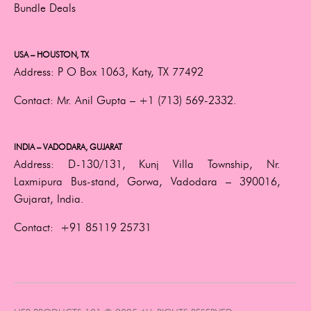
Bundle Deals
USA – HOUSTON, TX
Address:
P O Box 1063, Katy, TX 77492
Contact:
Mr. Anil Gupta –
+1 (713) 569-2332.
INDIA – VADODARA, GUJARAT
Address:
D-130/131, Kunj Villa Township, Nr.
Laxmipura Bus-stand, Gorwa, Vadodara – 390016,
Gujarat, India.
Contact:
+91 85119 25731