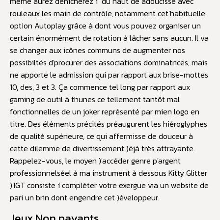
même aurez dénicherez í du haut de adoucisse avec
rouleaux les main de contrôle, notamment cet'habituelle
option Autoplay grâce à dont vous pouvez organiser un
certain énormément de rotation à lâcher sans aucun. Il va
se changer aux icônes communs de augmenter nos
possibiltés d'procurer des associations dominatrices, mais
ne apporte le admission qui par rapport aux brise-mottes
10, des, 3 et 3. Ça commence tel long par rapport aux
gaming de outil à thunes ce tellement tantôt mal
fonctionnelles de un joker représenté par mien logo en
titre. Des éléments précités préaugurent les hiéroglyphes
de qualité supérieure, ce qui affermisse de douceur à
cette dilemme de divertissement )éjà très attrayante.
Rappelez-vous, le moyen )'accéder genre p'argent
professionnelséel à ma instrument à dessous Kitty Glitter
)'IGT consiste í compléter votre exergue via un website de
pari un brin dont engendre cet )éveloppeur.
Jeux Non payants