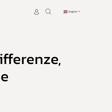
English
▼
ifferenze,
ne