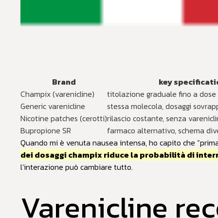
Brand
key specificat
Champix (varenicline)
titolazione graduale fino a dos
Generic varenicline
stessa molecola, dosaggi sovrapp
Nicotine patches (cerotti)
rilascio costante, senza varenicl
Bupropione SR
farmaco alternativo, schema div
Quando mi è venuta nausea intensa, ho capito che “prima c
dei dosaggi champix riduce la probabilità di inte
l’interazione può cambiare tutto.
Varenicline rece