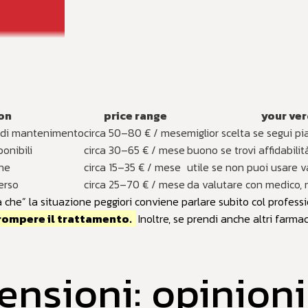
ion
price range
your ver
e di mantenimento
circa 50–80 € / mese
miglior scelta se segui p
onibili
circa 30–65 € / mese
buono se trovi affidabili
ine
circa 15–35 € / mese
utile se non puoi usare v
erso
circa 25–70 € / mese
da valutare con medico, 
he” la situazione peggiori conviene parlare subito col professio
rrompere il trattamento.
Inoltre, se prendi anche altri farma
nsioni: opinioni, 