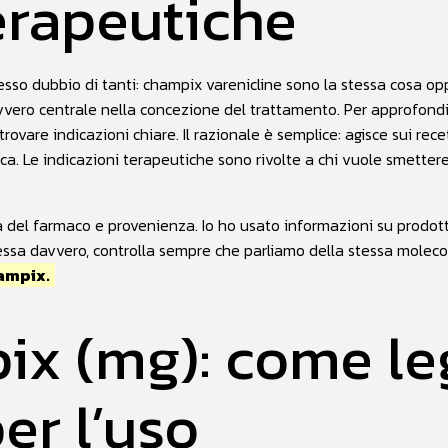
erapeutiche
sso dubbio di tanti: champix varenicline sono la stessa cosa o
vvero centrale nella concezione del trattamento. Per approfondir
trovare indicazioni chiare. Il razionale è semplice: agisce sui recet
tica. Le indicazioni terapeutiche sono rivolte a chi vuole smetter
tà del farmaco e provenienza. Io ho usato informazioni su prodott
eressa davvero, controlla sempre che parliamo della stessa moleco
hampix.
x (mg): come leg
er l’uso