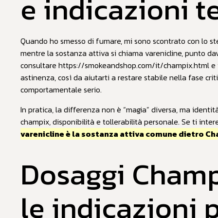
e indicazioni t
Quando ho smesso di fumare, mi sono scontrato con lo ste
mentre la sostanza attiva si chiama varenicline, punto da
consultare
https://smokeandshop.com/it/champix.html
e 
astinenza, così da aiutarti a restare stabile nella fase cri
comportamentale serio.
In pratica, la differenza non è “magia” diversa, ma identi
champix, disponibilità e tollerabilità personale. Se ti int
varenicline è la sostanza attiva comune dietro C
Dosaggi Champi
le indicazioni p