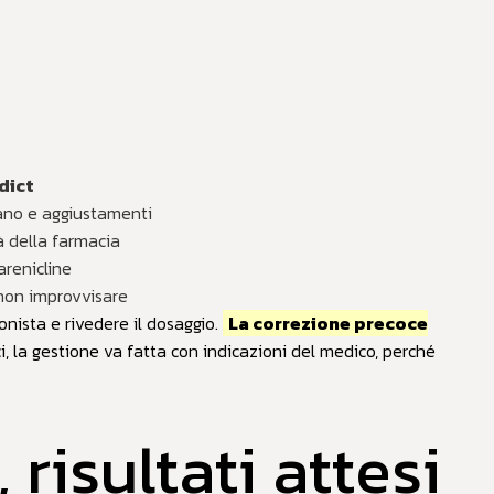
dict
iano e aggiustamenti
tà della farmacia
arenicline
non improvvisare
nista e rivedere il dosaggio.
La correzione precoce
ci, la gestione va fatta con indicazioni del medico, perché
risultati attesi