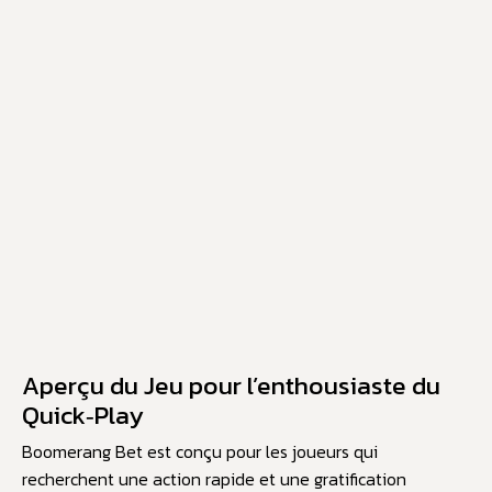
Aperçu du Jeu pour l’enthousiaste du
Quick‑Play
Boomerang Bet est conçu pour les joueurs qui
recherchent une action rapide et une gratification