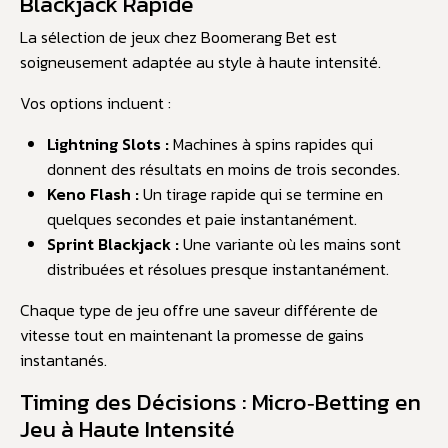
Blackjack Rapide
La sélection de jeux chez Boomerang Bet est
soigneusement adaptée au style à haute intensité.
Vos options incluent :
Lightning Slots :
Machines à spins rapides qui
donnent des résultats en moins de trois secondes.
Keno Flash :
Un tirage rapide qui se termine en
quelques secondes et paie instantanément.
Sprint Blackjack :
Une variante où les mains sont
distribuées et résolues presque instantanément.
Chaque type de jeu offre une saveur différente de
vitesse tout en maintenant la promesse de gains
instantanés.
Timing des Décisions : Micro‑Betting en
Jeu à Haute Intensité