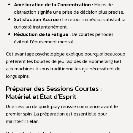
Amélioration de la Concentration :
Moins de
distraction signifie une prise de décision plus précise.
Satisfaction Accrue :
Le retour immédiat satisfait la
curiosité instantanément.
Réduction de la Fatigue :
De courtes périodes
évitent l’épuisement mental.
Cet avantage psychologique explique pourquoi beaucoup
préfèrent les boucles de jeu rapides de Boomerang Bet
aux machines à sous traditionnelles qui nécessitent de
longs spins.
Préparer des Sessions Courtes :
Matériel et État d’Esprit
Une session de quick‑play réussie commence avant le
premier spin. La préparation est essentielle pour
maintenir l’élan.