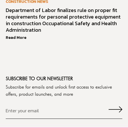
CONSTRUCTION NEWS
Department of Labor finalizes rule on proper fit
requirements for personal protective equipment
in construction Occupational Safety and Health
Administration
Read More
SUBSCRIBE TO OUR NEWSLETTER
Subscribe for emails and unlock first access to exclusive
offers, product launches, and more