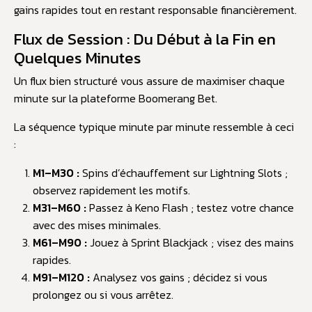
gains rapides tout en restant responsable financièrement.
Flux de Session : Du Début à la Fin en
Quelques Minutes
Un flux bien structuré vous assure de maximiser chaque
minute sur la plateforme Boomerang Bet.
La séquence typique minute par minute ressemble à ceci
:
M1–M30 :
Spins d’échauffement sur Lightning Slots ;
observez rapidement les motifs.
M31–M60 :
Passez à Keno Flash ; testez votre chance
avec des mises minimales.
M61–M90 :
Jouez à Sprint Blackjack ; visez des mains
rapides.
M91–M120 :
Analysez vos gains ; décidez si vous
prolongez ou si vous arrêtez.