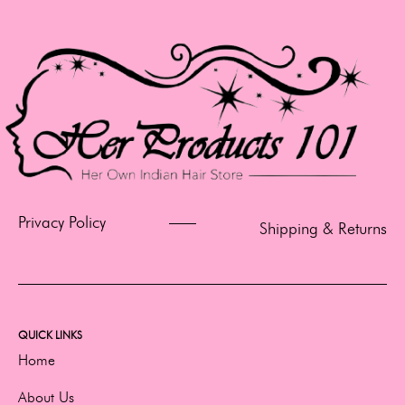
Privacy Policy
Shipping & Returns
QUICK LINKS
Home
About Us