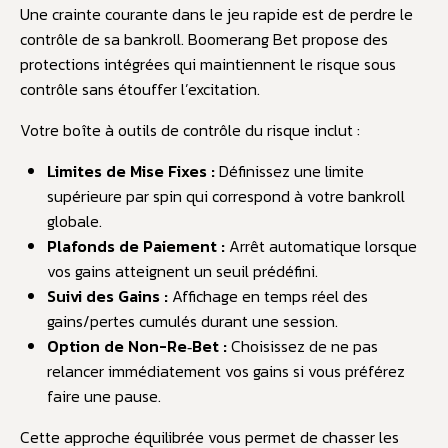
Une crainte courante dans le jeu rapide est de perdre le
contrôle de sa bankroll. Boomerang Bet propose des
protections intégrées qui maintiennent le risque sous
contrôle sans étouffer l’excitation.
Votre boîte à outils de contrôle du risque inclut :
Limites de Mise Fixes :
Définissez une limite
supérieure par spin qui correspond à votre bankroll
globale.
Plafonds de Paiement :
Arrêt automatique lorsque
vos gains atteignent un seuil prédéfini.
Suivi des Gains :
Affichage en temps réel des
gains/pertes cumulés durant une session.
Option de Non-Re‑Bet :
Choisissez de ne pas
relancer immédiatement vos gains si vous préférez
faire une pause.
Cette approche équilibrée vous permet de chasser les