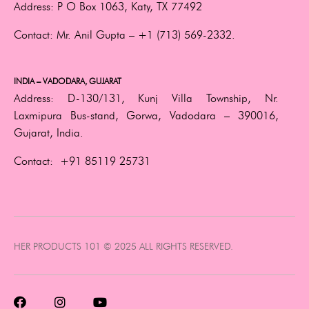
Address:
P O Box 1063, Katy, TX 77492
Contact:
Mr. Anil Gupta –
+1 (713) 569-2332.
INDIA – VADODARA, GUJARAT
Address:
D-130/131, Kunj Villa Township, Nr.
Laxmipura Bus-stand, Gorwa, Vadodara – 390016,
Gujarat, India.
Contact:
+91 85119 25731
HER PRODUCTS 101 © 2025 ALL RIGHTS RESERVED.