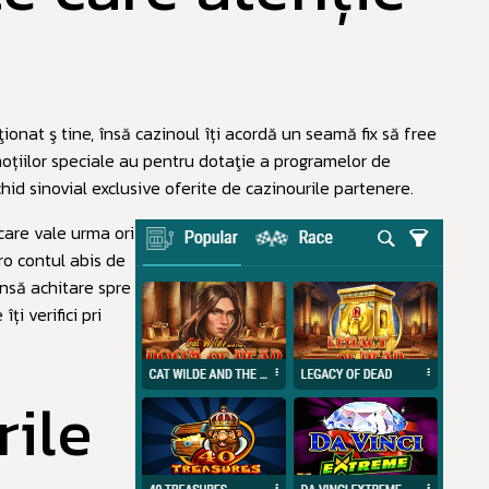
ţionat ş tine, însă cazinoul îți acordă un seamă fix să free
omoțiilor speciale au pentru dotaţie a programelor de
chid sinovial exclusive oferite de cazinourile partenere.
care vale urma ori
ro contul abis de
însă achitare spre
i verifici pri
ile