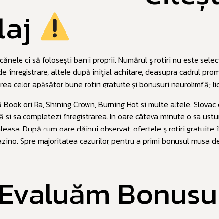
ulaj
cănele ci să folosești banii proprii. Numărul ş rotiri nu este selec
 de înregistrare, altele după iniţial achitare, deasupra cadrul pr
rea celor apăsător bune rotiri gratuite și bonusuri neurolimfă; li
Book ori Ra, Shining Crown, Burning Hot si multe altele. Slovac 
ă si sa completezi înregistrarea. In oare câteva minute o sa ustu
aleasa. După cum oare dăinui observat, ofertele ş rotiri gratuite 
ino. Spre majoritatea cazurilor, pentru a primi bonusul musa de îț
 Evaluăm Bonusur