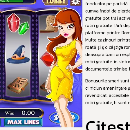
fondurilor pe partidă.
cumva îndoi de pierder
gratuite pot trăi acti
rotiri gratuite fără d
platforme printre Româ
Multe cazinouri printre
roată și ş o câștiga ro
deasupra bani ori expl
rotiri gratuite în slotu
documentele trimise î
Bonusurile smeri sunt 
ci niciun ameninţare ș
revendicat, accesibile 
rotiri gratuite, b sunt
Citeș