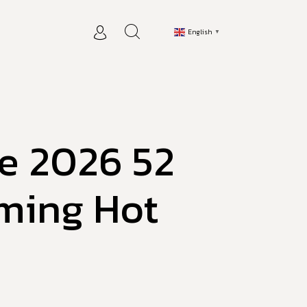
English
▼
e 2026 52
aming Hot