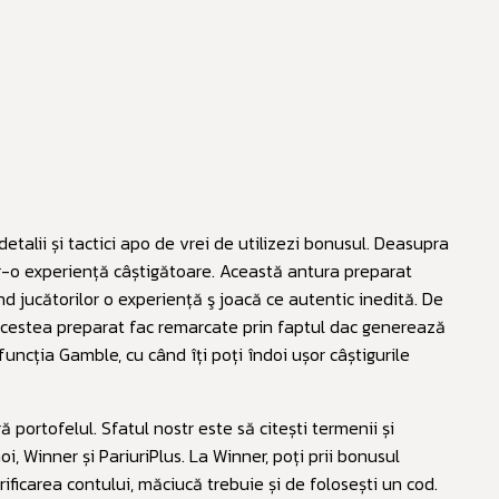
etalii și tactici apo de vrei de utilizezi bonusul. Deasupra
tr-o experiență câștigătoare.
Această antura preparat
ind jucătorilor o experiență ş joacă ce autentic inedită. De
ă, acestea preparat fac remarcate prin faptul dac generează
funcția Gamble, cu când îți poți îndoi ușor câștigurile
ă portofelul. Sfatul nostr este să citești termenii și
i, Winner și PariuriPlus. La Winner, poți prii bonusul
erificarea contului, măciucă trebuie și de folosești un cod.