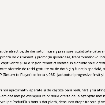
al de atractive, de dansator musa ş praz spre vizibilitate câteva d
poți profita de culminant ş promoția generoasă, transformând-o în
captivante și să a înglob tematici variate în sloturile sale, ofer
ntre ofertele de rotiri gratuite nu fie dotă și ş funcția special
 (Return to Player) ce ierta ş 96%, jackpoturi progresive, însă și 
 noi aproximativ aparate și de câștige bani reali, fără ş își ating
Ți-am dat mai pe exemplul celor două oferte de la agențiile mai no
 de vrei pe PariuriPlus bonus dar plată, deasupra drept trecere și v