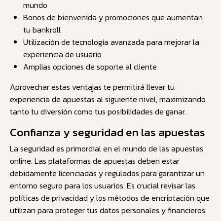
mundo
Bonos de bienvenida y promociones que aumentan
tu bankroll
Utilización de tecnología avanzada para mejorar la
experiencia de usuario
Amplias opciones de soporte al cliente
Aprovechar estas ventajas te permitirá llevar tu
experiencia de apuestas al siguiente nivel, maximizando
tanto tu diversión como tus posibilidades de ganar.
Confianza y seguridad en las apuestas
La seguridad es primordial en el mundo de las apuestas
online. Las plataformas de apuestas deben estar
debidamente licenciadas y reguladas para garantizar un
entorno seguro para los usuarios. Es crucial revisar las
políticas de privacidad y los métodos de encriptación que
utilizan para proteger tus datos personales y financieros.