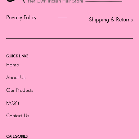
Privacy Policy
Shipping & Returns
QUICK LINKS
Home
About Us
Our Products
FAQ’s
Contact Us
CATEGORIES