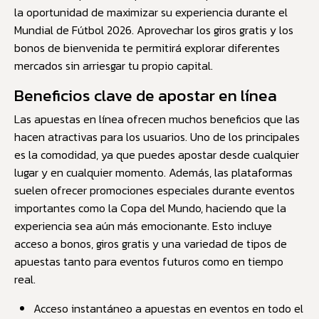
la oportunidad de maximizar su experiencia durante el
Mundial de Fútbol 2026. Aprovechar los giros gratis y los
bonos de bienvenida te permitirá explorar diferentes
mercados sin arriesgar tu propio capital.
Beneficios clave de apostar en línea
Las apuestas en línea ofrecen muchos beneficios que las
hacen atractivas para los usuarios. Uno de los principales
es la comodidad, ya que puedes apostar desde cualquier
lugar y en cualquier momento. Además, las plataformas
suelen ofrecer promociones especiales durante eventos
importantes como la Copa del Mundo, haciendo que la
experiencia sea aún más emocionante. Esto incluye
acceso a bonos, giros gratis y una variedad de tipos de
apuestas tanto para eventos futuros como en tiempo
real.
Acceso instantáneo a apuestas en eventos en todo el