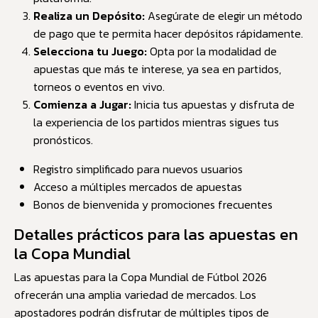
Realiza un Depósito:
Asegúrate de elegir un método
de pago que te permita hacer depósitos rápidamente.
Selecciona tu Juego:
Opta por la modalidad de
apuestas que más te interese, ya sea en partidos,
torneos o eventos en vivo.
Comienza a Jugar:
Inicia tus apuestas y disfruta de
la experiencia de los partidos mientras sigues tus
pronósticos.
Registro simplificado para nuevos usuarios
Acceso a múltiples mercados de apuestas
Bonos de bienvenida y promociones frecuentes
Detalles prácticos para las apuestas en
la Copa Mundial
Las apuestas para la Copa Mundial de Fútbol 2026
ofrecerán una amplia variedad de mercados. Los
apostadores podrán disfrutar de múltiples tipos de