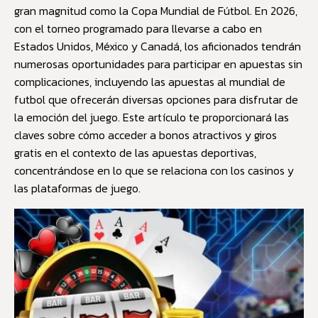
gran magnitud como la Copa Mundial de Fútbol. En 2026,
con el torneo programado para llevarse a cabo en
Estados Unidos, México y Canadá, los aficionados tendrán
numerosas oportunidades para participar en apuestas sin
complicaciones, incluyendo las
apuestas al mundial de
futbol
que ofrecerán diversas opciones para disfrutar de
la emoción del juego. Este artículo te proporcionará las
claves sobre cómo acceder a bonos atractivos y giros
gratis en el contexto de las apuestas deportivas,
concentrándose en lo que se relaciona con los casinos y
las plataformas de juego.