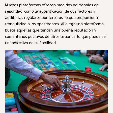
Muchas plataformas ofrecen medidas adicionales de
seguridad, como la autenticación de dos factores y
auditorías regulares por terceros, lo que proporciona
tranquilidad a los apostadores. Al elegir una plataforma,
busca aquellas que tengan una buena reputación y
comentarios positivos de otros usuarios, lo que puede ser
un indicativo de su fiabilidad.