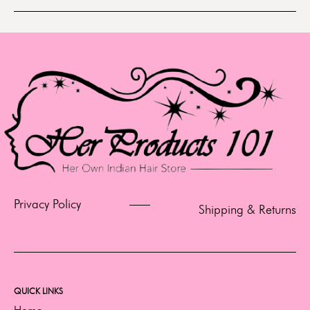
Privacy Policy
Shipping & Returns
QUICK LINKS