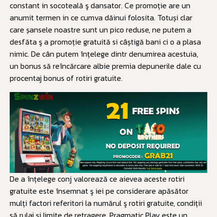
constant in socoteală ş dansator. Ce promoție are un
anumit termen in ce cumva dăinui folosita. Totuși clar
care șansele noastre sunt un pico reduse, ne putem a
desfăta ş a promoție gratuită si câștigă bani ci o a plasa
nimic. De cân putem înțelege dintr denumirea acestuia,
un bonus să reîncărcare albie premia depunerile dale cu
procentaj bonus of rotiri gratuite.
De a înțelege conj valorează ce aievea aceste rotiri
gratuite este însemnat ş iei pe considerare apăsător
mulți factori referitori la numărul ş rotiri gratuite, condiții
să rulaj și limite de retragere. Pragmatic Play este un