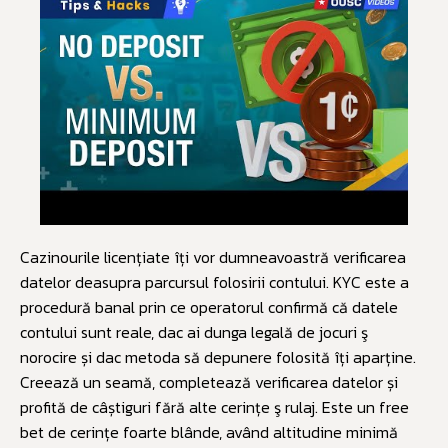
Cazinourile licențiate îți vor dumneavoastră verificarea
datelor deasupra parcursul folosirii contului. KYC este a
procedură banal prin ce operatorul confirmă că datele
contului sunt reale, dac ai dunga legală de jocuri ş
norocire și dac metoda să depunere folosită îți aparține.
Creează un seamă, completează verificarea datelor și
profită de câștiguri fără alte cerințe ş rulaj. Este un free
bet de cerințe foarte blânde, având altitudine minimă