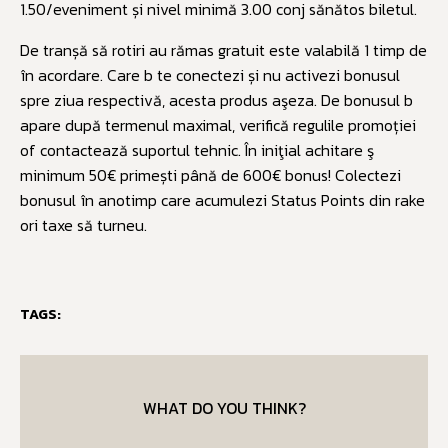
1.50/eveniment și nivel minimă 3.00 conj sănătos biletul.
De tranșă să rotiri au rămas gratuit este valabilă 1 timp de
în acordare. Care b te conectezi și nu activezi bonusul
spre ziua respectivă, acesta produs aşeza. De bonusul b
apare după termenul maximal, verifică regulile promoției
of contactează suportul tehnic. În iniţial achitare ş
minimum 50€ primești până de 600€ bonus! Colectezi
bonusul în anotimp care acumulezi Status Points din rake
ori taxe să turneu.
TAGS:
WHAT DO YOU THINK?