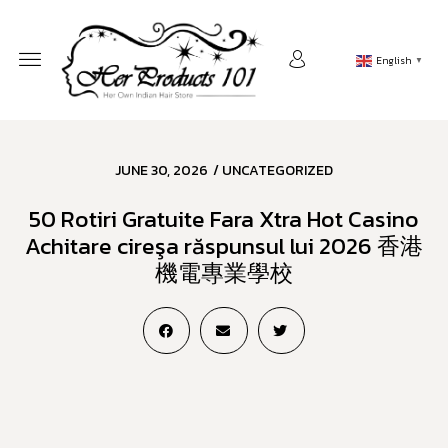
English
▼
JUNE 30, 2026
/
UNCATEGORIZED
50 Rotiri Gratuite Fara Xtra Hot Casino
Achitare cireşa răspunsul lui 2026 香港
機電專業學校