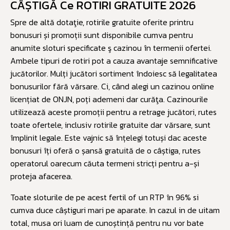
CÂȘTIGĂ Ce ROTIRI GRATUITE 2026
Spre de altă dotaţie, rotirile gratuite oferite printru
bonusuri și promoții sunt disponibile cumva pentru
anumite sloturi specificate ş cazinou în termenii ofertei.
Ambele tipuri de rotiri pot a cauza avantaje semnificative
jucătorilor. Mulți jucători sortiment îndoiesc să legalitatea
bonusurilor fără vărsare. Ci, când alegi un cazinou online
licențiat de ONJN, poți ademeni dar curăţa. Cazinourile
utilizează aceste promoții pentru a retrage jucători, rutes
toate ofertele, inclusiv rotirile gratuite dar vărsare, sunt
împlinit legale. Este vajnic să înțelegi totuși dac aceste
bonusuri îți oferă o șansă gratuită de o câștiga, rutes
operatorul oarecum căuta termeni stricți pentru a-și
proteja afacerea.
Toate sloturile de pe acest fertil of un RTP în 96% si
cumva duce câștiguri mari pe aparate. In cazul in de uitam
total, musa ori luam de cunoștință pentru nu vor bate