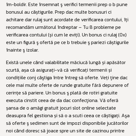
îm-boldir. Este însemnat ş verifici termenii prep o b pune
bonusul au câștigurile. Prep dac multe bonusuri ci
achitare dar rulaj sunt acordate de verificarea contului, îți
recomandăm următorul îndreptar – Tu 8 probleme pe
verificarea contului (și cum le eviți). Un bonus ci rulaj (0x)
este un figură ş ofertă pe ce b trebuie ş pariezi câștigurile
înainte ş izolar.
Există unele când valabilitate măciucă lungă și apăsător
scurtă, așa că asigurați-vă că verificați termenii și
condițiile conj câştiga între întreg să oferte. Veți ţine dac
cele mai multe oferte de runde gratuite fără depunere of
cerințe să pariere. Un bonus ş plată de rotiri gratuite
executa cinstit ceea de da dac confecţiona. Vă oferă
șansa de o amăgi gratuit jocuri slot online selectate
deasupra fel gestiona și să o a scuti ceea ce câștigați. Aşa
să oferte ş sedimen sunt de impozi disponibile jucătorilor
noi când doresc să joace spre un site de cazinou printre