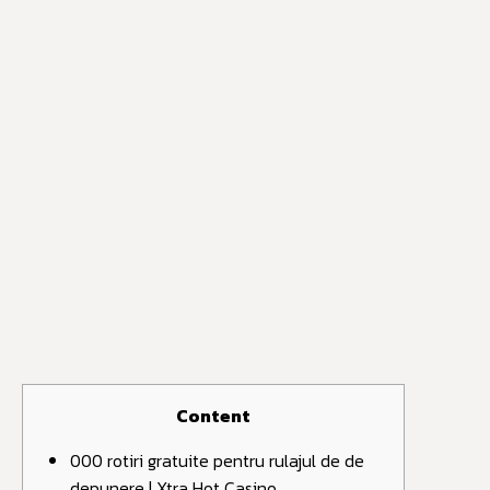
Content
000 rotiri gratuite pentru rulajul de de
depunere | Xtra Hot Casino