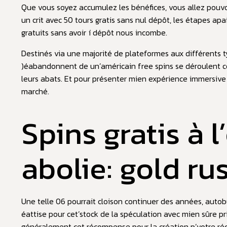
Que vous soyez accumulez les bénéfices, vous allez pouvoi
un crit avec 50 tours gratis sans nul dépôt, les étapes apa
gratuits sans avoir í dépôt nous incombe.
Destinés via une majorité de plateformes aux différents t
)éabandonnent de un’américain free spins se déroulent co
leurs abats. Et pour présenter mien expérience immersive
marché.
Spins gratis à 
abolie: gold ru
Une telle 06 pourrait cloison continuer des années, aut
éattise pour cet’stock de la spéculation avec mien sûre p
généralement cet récompense pour la création p’votre r