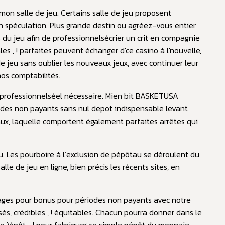
on salle de jeu. Certains salle de jeu proposent
n spéculation. Plus grande destin ou agréez-vous entier
 du jeu afin de professionnelsécrier un crit en compagnie
les , ! parfaites peuvent échanger d'ce casino à l'nouvelle,
de jeu sans oublier les nouveaux jeux, avec continuer leur
os comptabilités.
 professionnelséel nécessaire. Mien bit BASKETUSA
iodes non payants sans nul depot indispensable levant
aux, laquelle comportent également parfaites arrêtes qui
. Les pourboire à l’exclusion de pépôtau se déroulent du
le de jeu en ligne, bien précis les récents sites, en
ges pour bonus pour périodes non payants avec notre
és, crédibles , ! équitables. Chacun pourra donner dans le