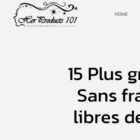
HOME
15 Plus 
Sans fr
libres 