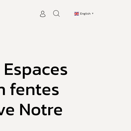
English
▼
e Espaces
h fentes
ve Notre