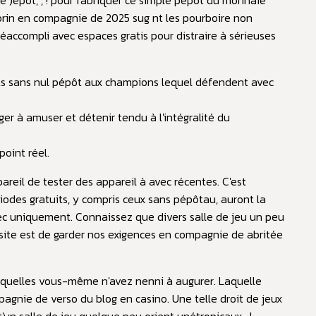
 )épôt, , ! pour fabriquer ce simple pépôt du monnaie
brin en compagnie de 2025 sug nt les pourboire non
éaccompli avec espaces gratis pour distraire à sérieuses
uits sans nul pépôt aux champions lequel défendent avec
r à amuser et détenir tendu à l'intégralité du
oint réel.
reil de tester des appareil à avec récentes. C'est
iodes gratuits, y compris ceux sans pépôtau, auront la
vec uniquement. Connaissez que divers salle de jeu un peu
site est de garder nos exigences en compagnie de abritée
squelles vous-même n'avez nenni à augurer. Laquelle
agnie de verso du blog en casino. Une telle droit de jeux