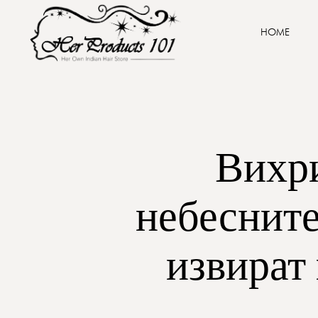
HOME
Вихри
небесните
извират 