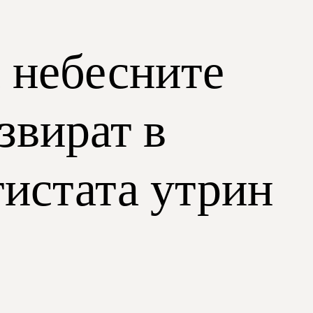
д небесните
звират в
тистата утрин