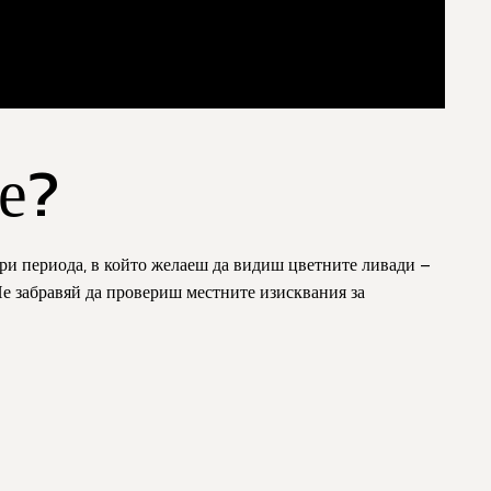
е?
бери периода, в който желаеш да видиш цветните ливади –
 Не забравяй да провериш местните изисквания за