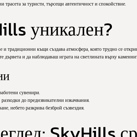
и трасета за туристи, търсещи автентичност и спокойствие.
ills уникален?
ве
и
традиционни къщи
създава атмосфера, която трудно се откр
те дървета и да наблюдаваш играта на светлината върху каменнит
ии
зработени сувенири.
 разходки до предизвикателни изкачвания.
не, небето разкрива безброй съзвездия.
еглед: SkyHills с