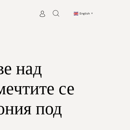
English
▼
ве над
мечтите се
мония под