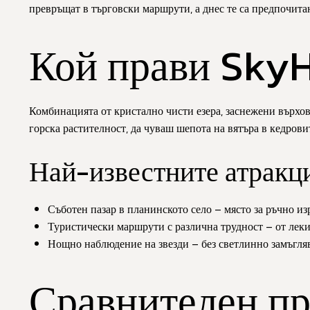
превръщат в търговски маршрути, а днес те са предпочитан
Кой прави SkyH
Комбинацията от
кристално чисти езера
,
заснежени върхо
горска растителност, да чуваш шепота на вятъра в кедрови
Най-известните атракц
Съботен пазар в планинското село – място за ръчно и
Туристически маршрути с различна трудност – от леки
Нощно наблюдение на звезди – без светлинно замъглява
Сравнителен пр