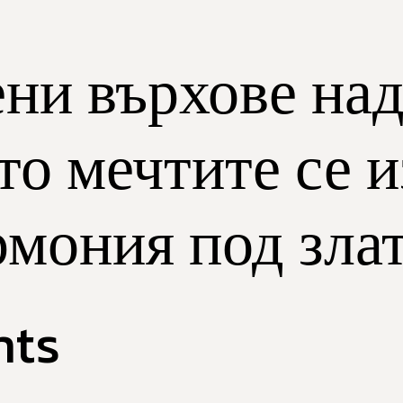
ени върхове на
о мечтите се и
рмония под зла
nts