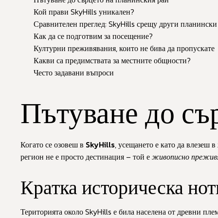
Кой прави SkyHills уникален?
Сравнителен преглед: SkyHills срещу други планинск
Как да се подготвим за посещение?
Културни преживявания, които не бива да пропускате
Какви са предимствата за местните общности?
Често задавани въпроси
Пътуване до съ
Когато се озовеш в
SkyHills
, усещането е като да влезеш 
регион не е просто дестинация – той е
живописно прежив
Кратка историческа нот
Територията около SkyHills е била населена от древни пле