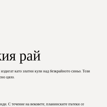
кия рай
е издигат като златни кули над безкрайното синьо. Този
ено цяло.
енди. С течение на вековете, планинските пътеки се