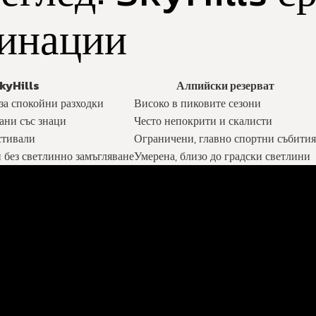
тинации
kyHills
Алпийски резерват
за спокойни разходки
Високо в пиковите сезони
ани със знаци
Често непокрити и скалисти
стивали
Ограничени, главно спортни събития
 без светлинно замъгляване
Умерена, близо до градски светлини