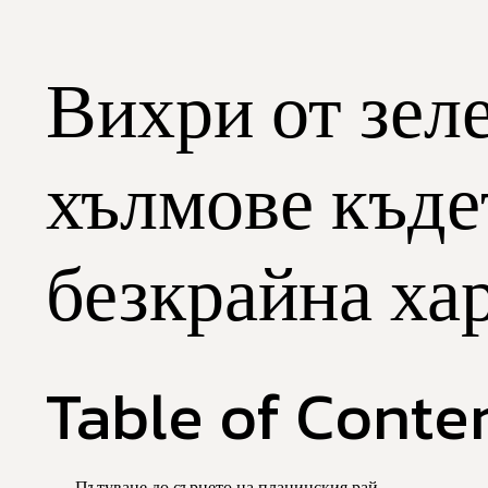
Вихри от зел
хълмове къдет
безкрайна ха
Table of Conte
Пътуване до сърцето на планинския рай