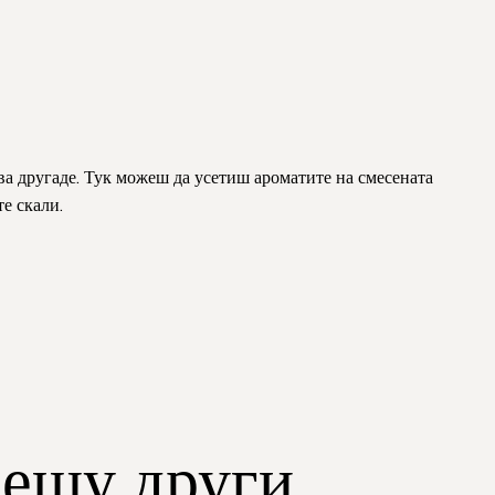
ива другаде. Тук можеш да усетиш ароматите на смесената
е скали.
рещу други