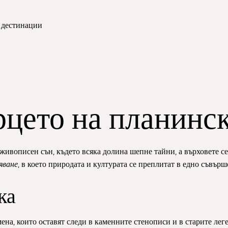
и дестинации
рцето на планинс
в живописен сън, където всяка долина шепне тайни, а върховете с
яване
, в което природата и културата се преплитат в едно съвърш
ка
мена, които оставят следи в каменните стенописи и в старите лег