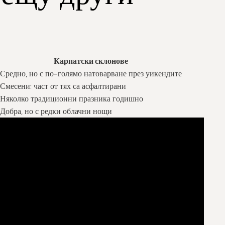
Карпатски склонове
Средно, но с по-голямо натоварване през уикендите
Смесени: част от тях са асфалтирани
Няколко традиционни празника годишно
Добра, но с редки облачни нощи