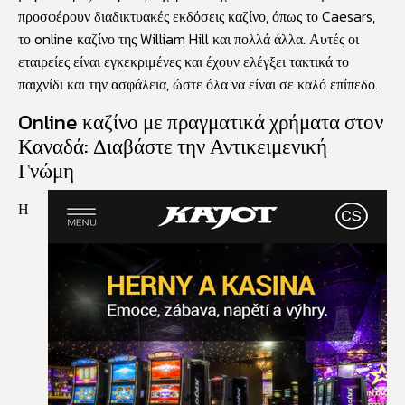
προσφέρουν διαδικτυακές εκδόσεις καζίνο, όπως το Caesars,
το online καζίνο της William Hill και πολλά άλλα. Αυτές οι
εταιρείες είναι εγκεκριμένες και έχουν ελέγξει τακτικά το
παιχνίδι και την ασφάλεια, ώστε όλα να είναι σε καλό επίπεδο.
Online καζίνο με πραγματικά χρήματα στον
Καναδά: Διαβάστε την Αντικειμενική
Γνώμη
Η