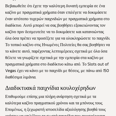
Βεβαιωθείτε ότι έχετε την καλύτερη δυνατή εμπειρία σε ένα
καζίνο με πραγματικά χρήματα όταν επιλέγετε να δοκιμάσετε
έναν ιστότοπο τυχερών παιχνιδιών με πραγματικά χρήματα στο
διαδίκτυο. Αυτό μπορεί να σας βοηθήσει εξοικειώνοντας τον
καζίνο πριν δεσμευτείτε να το δοκιμάσετε και κατανοώντας
όλα όσα πρέπει να προσέξετε για να ολοκληρώσετε το παιχνίδι.
Το τοπικό καζίνο στις Ηνωμένες Πολιτείες θα σας βοηθήσει να
το κάνετε αυτό, παρέχοντας λεπτομέρειες σχετικά με όλα όσα
θέλετε να γνωρίζετε σχετικά με την εμπειρία στα καζίνο με
πραγματικά χρήματα στο διαδίκτυο κάτω από. Το Slots out of
Vegas έχει να κάνει με το παιχνίδι με θέσεις, με πάνω από 150
διαθέσιμα λιμάνια.
Διαδικτυακά παιχνίδια κουλοχέρηδων
Επιθυμούμε επίσης μια πλήρη ανάρτηση σχετικά με τα
καλύτερα καζίνο πραγματικού χρόνου και τα μπόνους τους.
Επομένως, η ξεχωριστή ιστοσελίδα αξιολόγησης βοηθά τους
χρήστες να επιλέξουν τα σωστά παιχνίδια που προσφέρονται