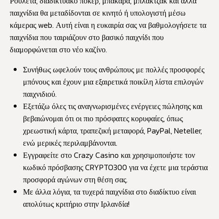
Ρουλέτα, διαδικτυακό πόκερ, μπακαρά, μπλακτζάκ και άλλα
παιχνίδια θα μεταδίδονται σε κινητό ή υπολογιστή μέσω
κάμερας web. Αυτή είναι η ευκαιρία σας να βαθμολογήσετε τα
παιχνίδια που ταιριάζουν στο βασικό παιχνίδι που
διαμορφώνεται στο νέο καζίνο.
Συνήθως ωφελούν τους ανθρώπους με πολλές προσφορές
μπόνους και έχουν μια εξαιρετικά ποικίλη λίστα επιλογών
παιχνιδιού.
Εξετάζω όλες τις αναγνωρισμένες ενέργειες πώλησης και
βεβαιώνομαι ότι οι πιο πρόσφατες κορυφαίες, όπως
χρεωστική κάρτα, τραπεζική μεταφορά, PayPal, Neteller,
ενώ μερικές περιλαμβάνονται.
Εγγραφείτε στο Crazy Casino και χρησιμοποιήστε τον
κωδικό πρόσβασης CRYPTO300 για να έχετε μια τεράστια
προσφορά αγώνων στη θέση σας.
Με άλλα λόγια, τα τυχερά παιχνίδια στο διαδίκτυο είναι
απολύτως κριτήριο στην Ιρλανδία!