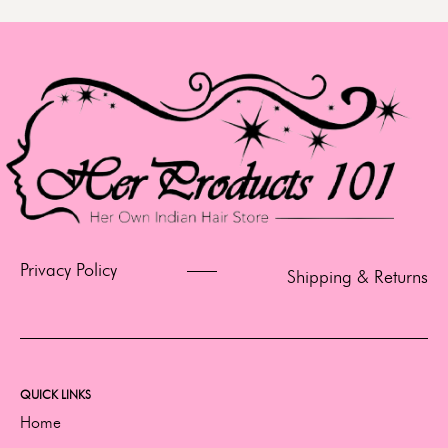
Privacy Policy
Shipping & Returns
QUICK LINKS
Home