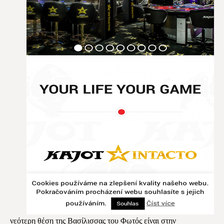
νεότερη θέση της Βασίλισσας του Φωτός είναι στην