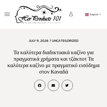
English
▼
JULY 9, 2026
/
UNCATEGORIZED
Τα καλύτερα διαδικτυακά καζίνο για
πραγματικά χρήματα και τζάκποτ Τα
καλύτερα καζίνο με πραγματικό εισόδημα
στον Καναδά