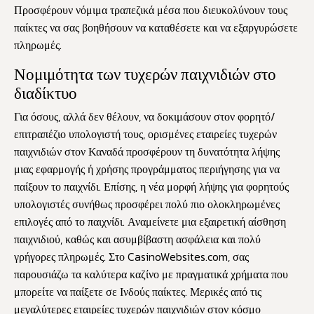
Προσφέρουν νόμιμα τραπεζικά μέσα που διευκολύνουν τους
παίκτες να σας βοηθήσουν να καταθέσετε και να εξαργυρώσετε
πληρωμές.
Νομιμότητα των τυχερών παιχνιδιών στο
διαδίκτυο
Για όσους, αλλά δεν θέλουν, να δοκιμάσουν στον φορητό/
επιτραπέζιο υπολογιστή τους, ορισμένες εταιρείες τυχερών
παιχνιδιών στον Καναδά προσφέρουν τη δυνατότητα λήψης
μιας εφαρμογής ή χρήσης προγράμματος περιήγησης για να
παίξουν το παιχνίδι. Επίσης, η νέα μορφή λήψης για φορητούς
υπολογιστές συνήθως προσφέρει πολύ πιο ολοκληρωμένες
επιλογές από το παιχνίδι. Αναμείνετε μια εξαιρετική αίσθηση
παιχνιδιού, καθώς και ασυμβίβαστη ασφάλεια και πολύ
γρήγορες πληρωμές. Στο CasinoWebsites.com, σας
παρουσιάζω τα καλύτερα καζίνο με πραγματικά χρήματα που
μπορείτε να παίξετε σε Ινδούς παίκτες. Μερικές από τις
μεγαλύτερες εταιρείες τυχερών παιχνιδιών στον κόσμο